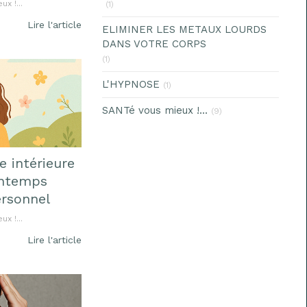
x !...
(1)
Lire l'article
ELIMINER LES METAUX LOURDS
DANS VOTRE CORPS
(1)
L'HYPNOSE
(1)
SANTé vous mieux !...
(9)
e intérieure
intemps
ersonnel
x !...
Lire l'article