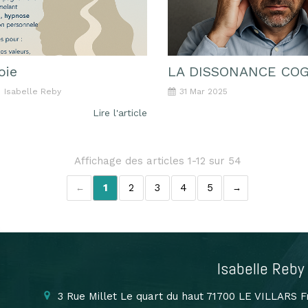
oie
LA DISSONANCE COG
Isabelle Reby
31 Mar 2025
Lire l'article
Affichage des articles 1-12 sur 54
1
2
3
4
5
Isabelle Reby
3 Rue Millet
Le quart du haut
71700
LE VILLARS
F