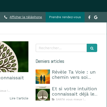
Afficher le téléphone
Prendre rendez-vous
Rechercher
Derniers articles
Révèle Ta Voie : un
chemin vers soi
connaissait
pour choisir sa
route
Et si votre intuition
eux !...
connaissait déjà le
chemin ?
Lire l'article
SANTé vous mieux !...