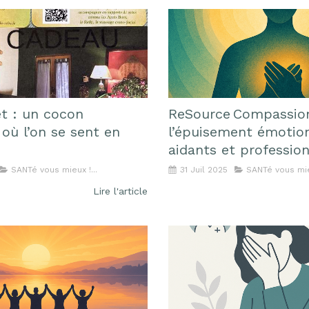
t : un cocon
ReSource Compassion
où l’on se sent en
l’épuisement émotio
aidants et professio
SANTé vous mieux !...
31 Juil 2025
SANTé vous mieu
Lire l'article