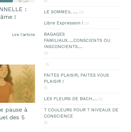
(1)
NNELLE :
LE SOMMEIL ....
(2)
'âme !
Libre Expression !
(2)
BAGAGES
Lire l'article
FAMILIAUX.....CONSCIENTS OU
INSCONCIENTS....
(2)
(1)
FAITES PLAISIR, FAITES VOUS
PLAISIR !
(1)
LES FLEURS DE BACH....
(2)
ne pause à
7 COULEURS POUR 7 NIVEAUX DE
CONSCIENCE
uel des 5
(1)