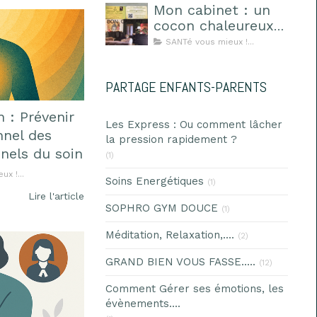
Mon cabinet : un
cocon chaleureux
où l’on se sent en
SANTé vous mieux !...
sécurité
PARTAGE ENFANTS-PARENTS
 : Prévenir
Les Express : Ou comment lâcher
nnel des
la pression rapidement ?
nnels du soin
(1)
x !...
Soins Energétiques
(1)
Lire l'article
SOPHRO GYM DOUCE
(1)
Méditation, Relaxation,....
(2)
GRAND BIEN VOUS FASSE.....
(12)
Comment Gérer ses émotions, les
évènements....