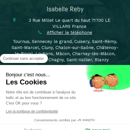
Isabelle Reby
3 Rue Millet
Le quart du haut
71700
LE
VILLARS
France
Afficher le téléphone
Tournus, Sennecey le grand, Cuisery, Saint-Rémy,
Saint-Marcel, Cluny, Chalon-sur-Saône, Châtenoy-
le-Royal, Louhans, Mâcon, Charnay-lès-Mâcon,
Continuer sans accepter
Montchanin, Chagny, Saint-Vallier, Blanzy
Pont de vaux, Sermoyer, Reyssouze, Feillens, Bourg
en Bresse, Beaune, Dijon,
Bonjour c'est nous...
Les Cookies
Plan du site
Notre rôle est de contribuer à l'analyse du
Mentions légales
trafic et au bon fonctionnement de ce site.
©2019 Isabelle Reby - Sophrologue Tournus
C'est OK pour vous ?
Lire la politique de confidentialité
Consentements certifiés par
Création et référencement du site par Simplébo
Ce site est parrainé par la
Chambre Syndicale de la Sophrologie