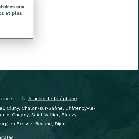
taires aux
s et plus
rance
Afficher le téléphone
el, Cluny, Chalon-sur-Saône, Châtenoy-le-
in, Chagny, Saint-Vallier, Blanzy
urg en Bresse, Beaune, Dijon,
égales