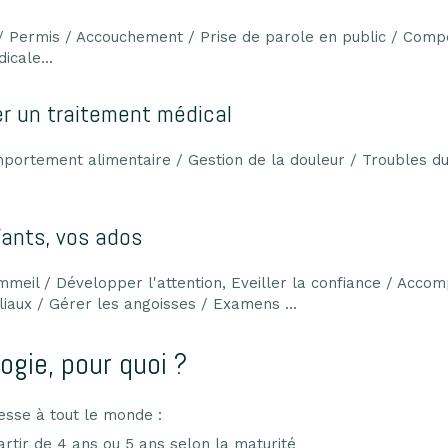
 Permis / Accouchement / Prise de parole en public / Compét
icale...
 un traitement médical
portement alimentaire / Gestion de la douleur / Troubles du
fants, vos ados
mmeil / Développer l'attention, Eveiller la confiance / Acc
iaux / Gérer les angoisses / Examens ...
ogie, pour quoi ?
esse à tout le monde :
rtir de 4 ans ou 5 ans selon la maturité