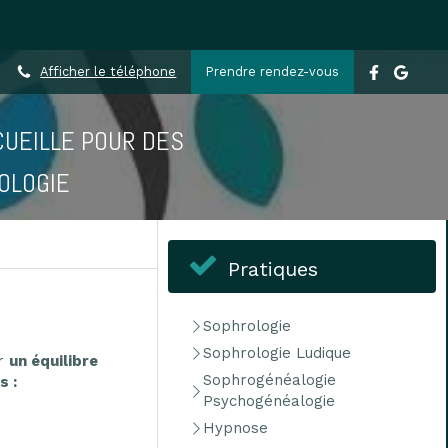
Afficher le téléphone
Prendre rendez-vous
UEILLE POUR DES
OLOGIE
Pratiques
Sophrologie
Sophrologie Ludique
er
un équilibre
Sophrogénéalogie
s :
Psychogénéalogie
Hypnose