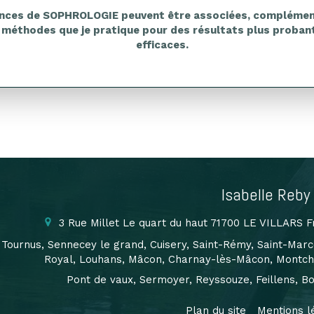
nces de SOPHROLOGIE peuvent être associées, complémen
 méthodes que je pratique pour des résultats plus probant
efficaces.
Isabelle Reby
3 Rue Millet
Le quart du haut
71700
LE VILLARS
F
Tournus, Sennecey le grand, Cuisery, Saint-Rémy, Saint-Marc
Royal, Louhans, Mâcon, Charnay-lès-Mâcon, Montchan
Pont de vaux, Sermoyer, Reyssouze, Feillens, Bo
Plan du site
Mentions l