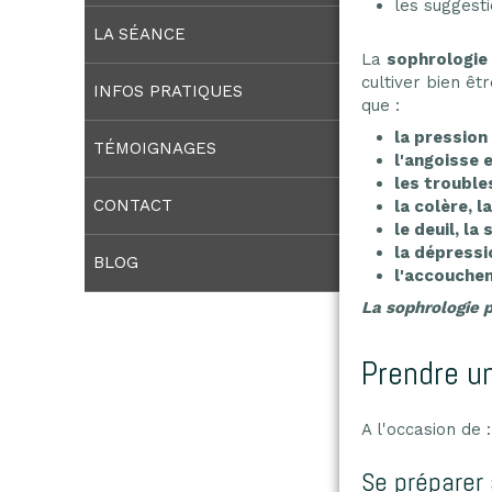
les suggest
LA SÉANCE
La
sophrologie
cultiver bien êt
INFOS PRATIQUES
que :
la pression
TÉMOIGNAGES
l'angoisse 
les trouble
CONTACT
la colère, 
le deuil, la
la dépressi
BLOG
l'accouch
La sophrologie p
Prendre u
A l'occasion de :
Se préparer