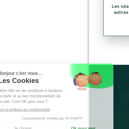
Les séa
autres
Continuer sans accepter
Bonjour c'est nous...
Les Cookies
Notre rôle est de contribuer à l'analyse
du trafic et au bon fonctionnement de
ce site. C'est OK pour vous ?
Lire la politique de confidentialité
Consentements certifiés par
Je choisis
Ok pour moi