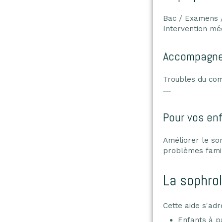
Bac / Examens /
Intervention méd
Accompagner
Troubles du com
....
Pour vos en
Améliorer le so
problèmes famil
La sophrol
Cette aide s'adr
Enfants à pa