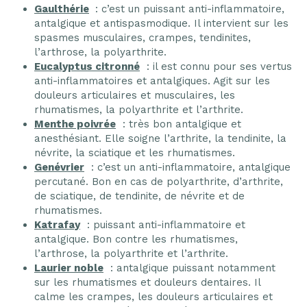
Gaulthérie
: c’est un puissant anti-inflammatoire,
antalgique et antispasmodique. Il intervient sur les
spasmes musculaires, crampes, tendinites,
l’arthrose, la polyarthrite.
Eucalyptus citronné
: il est connu pour ses vertus
anti-inflammatoires et antalgiques. Agit sur les
douleurs articulaires et musculaires, les
rhumatismes, la polyarthrite et l’arthrite.
Menthe poivrée
: très bon antalgique et
anesthésiant. Elle soigne l’arthrite, la tendinite, la
névrite, la sciatique et les rhumatismes.
Genévrier
: c’est un anti-inflammatoire, antalgique
percutané. Bon en cas de polyarthrite, d’arthrite,
de sciatique, de tendinite, de névrite et de
rhumatismes.
Katrafay
: puissant anti-inflammatoire et
antalgique. Bon contre les rhumatismes,
l’arthrose, la polyarthrite et l’arthrite.
Laurier noble
: antalgique puissant notamment
sur les rhumatismes et douleurs dentaires. Il
calme les crampes, les douleurs articulaires et