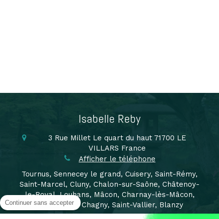
Isabelle Reby
3 Rue Millet
Le quart du haut
71700
LE
VILLARS
France
Afficher le téléphone
Tournus, Sennecey le grand, Cuisery, Saint-Rémy,
Saint-Marcel, Cluny, Chalon-sur-Saône, Châtenoy-
le-Royal, Louhans, Mâcon, Charnay-lès-Mâcon,
Continuer sans accepter
Montchanin, Chagny, Saint-Vallier, Blanzy
Pont de vaux, Sermoyer, Reyssouze, Feillens, Bourg