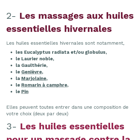
2-
Les massages aux huiles
essentielles hivernales
Les huiles essentielles hivernales sont notamment,
les Eucalyptus radiata et/ou globulus,
le Laurier noble,
la Gaulthérie,
le
Genièvre
,
la
Marjolaine
,
le
Romarin à camphre
,
le
Pin
Elles peuvent toutes entrer dans une composition de
votre choix (deux par deux)
3-
Les huiles essentielles
pour un massage contre la