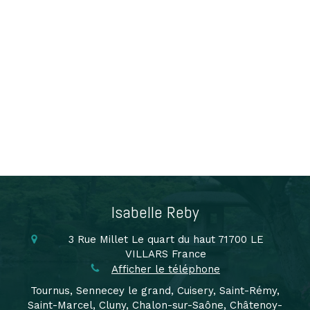
Isabelle Reby
3 Rue Millet
Le quart du haut
71700
LE
VILLARS
France
Afficher le téléphone
Tournus, Sennecey le grand, Cuisery, Saint-Rémy,
Saint-Marcel, Cluny, Chalon-sur-Saône, Châtenoy-