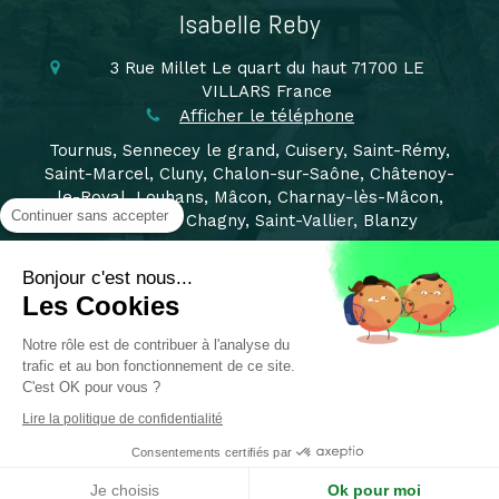
Isabelle Reby
3 Rue Millet
Le quart du haut
71700
LE
VILLARS
France
Afficher le téléphone
Tournus, Sennecey le grand, Cuisery, Saint-Rémy,
Saint-Marcel, Cluny, Chalon-sur-Saône, Châtenoy-
le-Royal, Louhans, Mâcon, Charnay-lès-Mâcon,
Continuer sans accepter
Montchanin, Chagny, Saint-Vallier, Blanzy
Pont de vaux, Sermoyer, Reyssouze, Feillens, Bourg
en Bresse, Beaune, Dijon,
Bonjour c'est nous...
Les Cookies
Plan du site
Notre rôle est de contribuer à l'analyse du
Mentions légales
trafic et au bon fonctionnement de ce site.
©2019 Isabelle Reby - Sophrologue Tournus
C'est OK pour vous ?
Lire la politique de confidentialité
Consentements certifiés par
Création et référencement du site par Simplébo
Ce site est parrainé par la
Chambre Syndicale de la Sophrologie
Je choisis
Ok pour moi