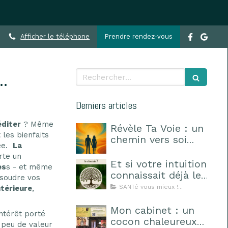
Afficher le téléphone
Prendre rendez-vous
Rechercher
.
Derniers articles
diter
? Même
Révèle Ta Voie : un
 les bienfaits
chemin vers soi
rée.
La
pour choisir sa
rte un
route
Et si votre intuition
es
s - et même
connaissait déjà le
ésoudre vos
chemin ?
SANTé vous mieux !...
ntérieure
,
Mon cabinet : un
ntérêt porté
cocon chaleureux
a peu de valeur