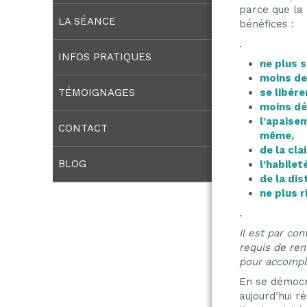
parce que la
LA SÉANCE
bénéfices :
.
INFOS PRATIQUES
ne plus s
moins de
TÉMOIGNAGES
se libére
moins dé
l’apaisem
CONTACT
même,
de la cla
BLOG
l’habilet
de la di
ne plus 
.
Il est par con
requis de ren
pour accompli
En se démocrat
aujourd’hui r