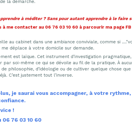
é de la démarche.
pprendre à méditer ? Sans pour autant apprendre à le faire se
s à me contacter au 06 76 03 10 60 à parcourir ma page F
ille au cabinet dans une ambiance conviviale, comme si ...."vo
je me déplace à votre domicile sur demande.
ent est laïque. Cet instrument d’investigation pragmatique, s
ir par soi-même ce qui se dévoile au fil de la pratique. À auc
 de philosophie, d’idéologie ou de cultiver quelque chose que
éjà. C’est justement tout l’inverse.
plus, je saurai vous accompagner, à votre rythme,
confiance.
vice !
u 06 76 03 10 60