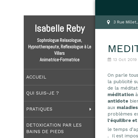
3 Rue Millet
Isabelle Reby
Sophrologue Relaxologue,
MEDIT
Hypnotherapeute, Reflexologue à Le
Villars
Animatrice-Formatrice
13 Oct 2019
On parle tous
ACCUEIL
la publicité 
de la méditat
QUI SUIS-JE ?
méditation
à
antidote
bie
aux
maladies 
PRATIQUES
problèmes ex
l'équilibre e
DETOXICATION PAR LES
le temps d'a
BAINS DE PIEDS
. Il est impo