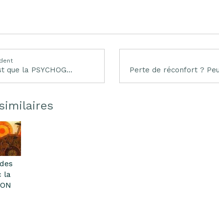
dent
Qu'est que la PSYCHOGENEALOGIE
similaires
des
 la
ION