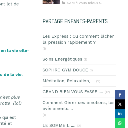
où l’on se sent en
SANTé vous mieux !...
nt lot de
sécurité
PARTAGE ENFANTS-PARENTS
Les Express : Ou comment lâcher
la pression rapidement ?
(1)
n la vie elle-
Soins Energétiques
(1)
SOPHRO GYM DOUCE
(1)
 de la vie,
Méditation, Relaxation,....
(2)
GRAND BIEN VOUS FASSE.....
(12)
n’est plus
Comment Gérer ses émotions, les
otte (lol)
évènements....
(1)
e qui est
ité et
LE SOMMEIL ....
(2)