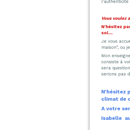
l’authenticit
Vous voulez a
N'hésitez pa
soi....
Je vous accue
maison", ou 
Mon enseignem
consiste à vo
sera question
serions pas d
N'hésitez 
climat de 
A votre ser
Isabelle a