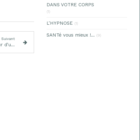
DANS VOTRE CORPS
(1)
L'HYPNOSE
(1)
SANTé vous mieux !...
(9)
Suivant
Perte de réconfort ? Peur d'un effondrement ? ET SI ON PARLAIT DE SOLASTALGIE ?