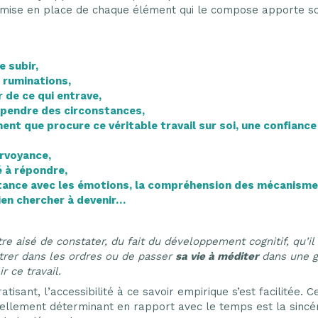
 mise en place de chaque élément qui le compose apporte so
e subir,
 ruminations,
r de ce qui entrave,
pendre des circonstances,
ent que procure ce véritable travail sur soi, une confiance e
irvoyance,
é à répondre,
stance avec les émotions, la compréhension des mécanismes
rien chercher à devenir…
tre aisé de constater, du fait du développement cognitif, qu’il 
trer dans les ordres ou de passer
sa vie à méditer
dans une gr
r ce travail.
isant, l’accessibilité à ce savoir empirique s’est facilitée. C
éellement déterminant en rapport avec le temps est la sincér