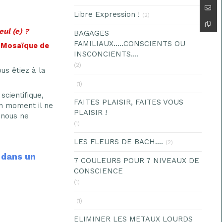
Libre Expression !
(2)
ul (e) ?
BAGAGES
FAMILIAUX.....CONSCIENTS OU
B Mosaïque de
INSCONCIENTS....
(2)
us êtiez à la
(1)
cientifique,
FAITES PLAISIR, FAITES VOUS
un moment il ne
PLAISIR !
 nous ne
(1)
LES FLEURS DE BACH....
(2)
 dans un
7 COULEURS POUR 7 NIVEAUX DE
CONSCIENCE
(1)
(1)
ELIMINER LES METAUX LOURDS