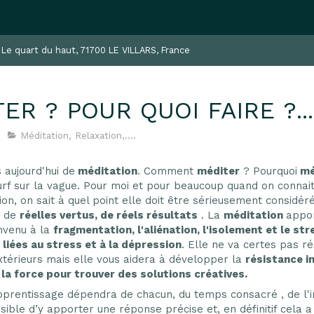
, Le quart du haut, 71700 LE VILLARS, France
ER ? POUR QUOI FAIRE ?....
Méditation, Relaxation,....
 aujourd'hui de
méditation
. Comment
méditer
? Pourquoi
mé
surf sur la vague. Pour moi et pour beaucoup quand on connait
ion, on sait à quel point elle doit être sérieusement considé
 de
réelles vertus, de réels résultats
. La
méditation
appo
nvenu à la
fragmentation, l'aliénation, l'isolement et le str
liées au stress et à la dépression
. Elle ne va certes pas r
térieurs mais elle vous aidera à développer la
résistance i
t la force pour trouver des solutions créatives.
pprentissage dépendra de chacun, du temps consacré , de l'i
ssible d’y apporter une réponse précise et, en définitif cela 